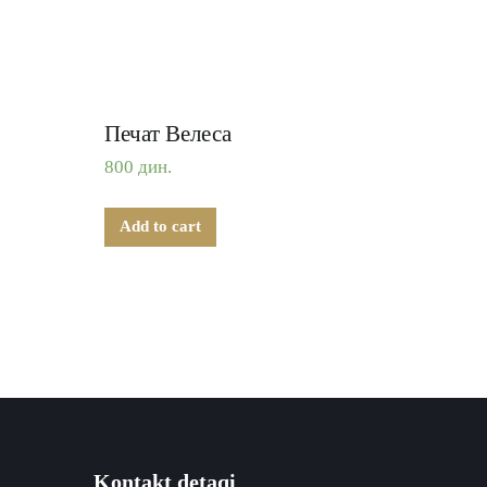
Печат Велеса
800
дин.
Add to cart
Kontakt detaqi