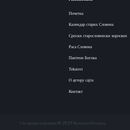
Почетна
Календар старих Словена
Српски старословенски хороскоп
Раса Словена
Пантеон Богова
Tekstovi
О аутору сајта
Контакт
Сва права задржана © 2019
Београд.
Колодар