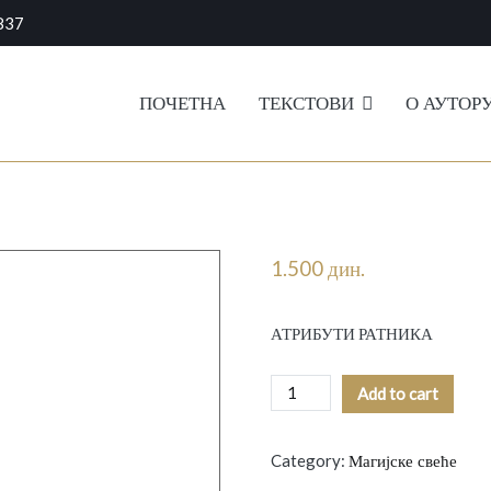
837
ПОЧЕТНА
ТЕКСТОВИ
О АУТОР
ар, хороскоп и родноверје
1.500
дин.
АТРИБУТИ РАТНИКА
АТРИБУТИ
Add to cart
РАТНИКА
quantity
Category:
Mагијске свеће