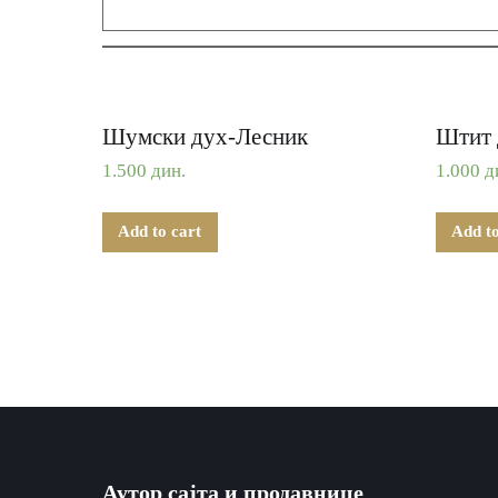
Шумски дух-Лесник
Штит 
1.500
дин.
1.000
д
Add to cart
Add to
Аутор сајта и продавнице