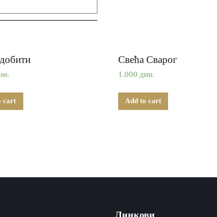
добити
Свећа Сварог
ин.
1.000
дин.
 cart
Add to cart
Линкови