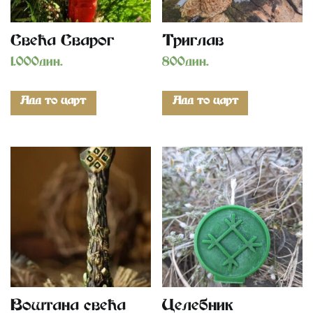
Свећа Сварог
Триглав
1.000
дин.
800
дин.
Add to cart
Add to cart
Воштана свећа
Целебник