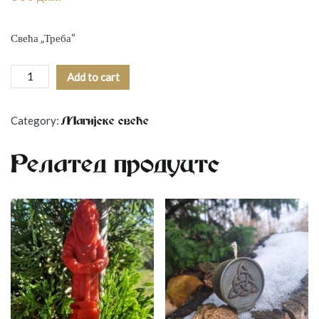
Свећа „Треба“
Свећа
Add to cart
"Треба"
quantity
Category:
Mагијске свеће
Related products