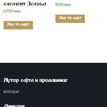
елемент Земља
800
дин.
1.000
дин.
Add to cart
Add to cart
Аутор сајта и продавнице
КОЛОДАР