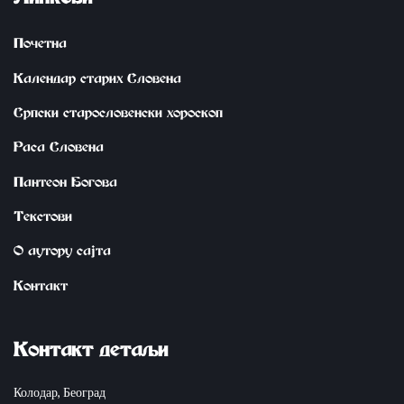
Линкови
Почетна
Календар старих Словена
Српски старословенски хороскоп
Раса Словена
Пантеон Богова
Tekstovi
О аутору сајта
Контакт
Kontakt detaqi
Колодар, Београд