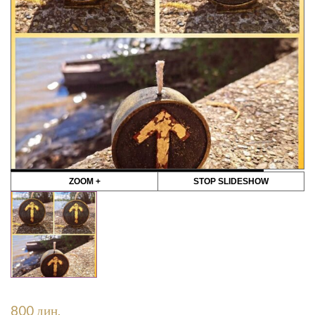
ZOOM +
STOP SLIDESHOW
800
дин.