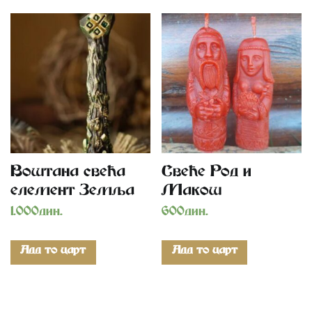
Воштана свећа
Свеће Род и
елемент Земља
Макош
1.000
дин.
600
дин.
Add to cart
Add to cart