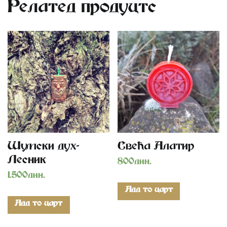
Related products
Шумски дух-
Свећа Алатир
Лесник
800
дин.
1.500
дин.
Add to cart
Add to cart