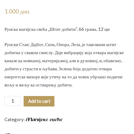
1.000
дин.
Рунска магијска свећа „Штит добити“. 66 грама, 12 цм
Рунски Став: Дајбог, Сила, Опора, Лела, је такозвани штит
добитка у сваком смислу. Даје вибрацију која отвара магијске
канале ка новчаној, материјалној, али и духовној, и, обавезно,
добити у страсти и љубави. Зелена боја додатно отвара
енергетске вихоре које утичу на то да човек убрзано подигне
вољу и жељу ка остварењу добити.
Штит
Add to cart
добити
quantity
Category:
Mагијске свеће