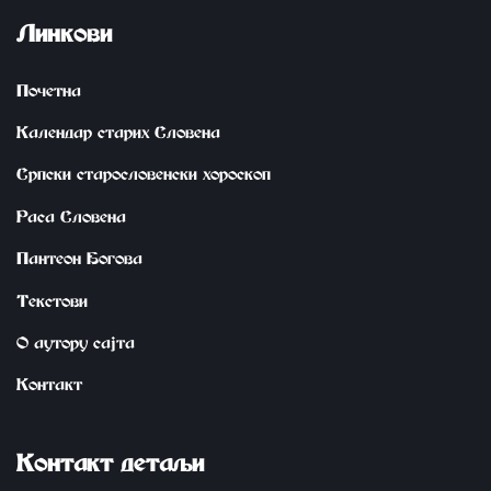
Линкови
Почетна
Календар старих Словена
Српски старословенски хороскоп
Раса Словена
Пантеон Богова
Tekstovi
О аутору сајта
Контакт
Kontakt detaqi