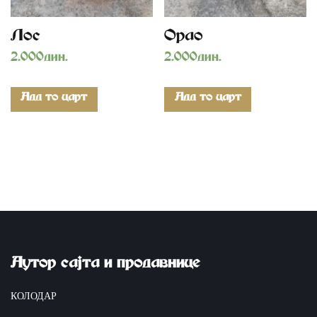
Los
Orao
2.000
дин.
2.000
дин.
Add to cart
Add to cart
Аутор сајта и продавнице
КОЛОДАР