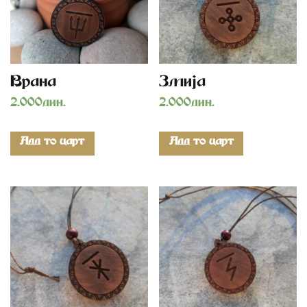
Vrana
Zmija
2.000
дин.
2.000
дин.
Add to cart
Add to cart