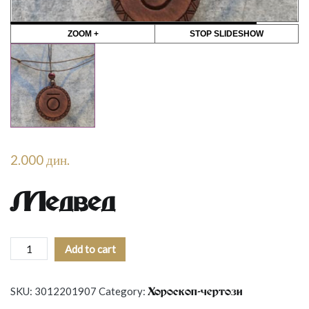
ZOOM +
STOP SLIDESHOW
2.000
дин.
Медвед
Medved
Add to cart
quantity
SKU:
3012201907
Category:
Хороскоп-чертози