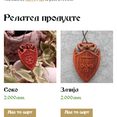
logged in
Related products
Soko
Zmija
2.000
дин.
2.000
дин.
Add to cart
Add to cart