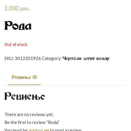
2.000
дин.
Рода
Out of stock
SKU:
3012201926
Category:
Чертози- штит кедар
Reviews (0)
Reviews
There are no reviews yet.
Be the first to review “Roda”
You must be
to post a review.