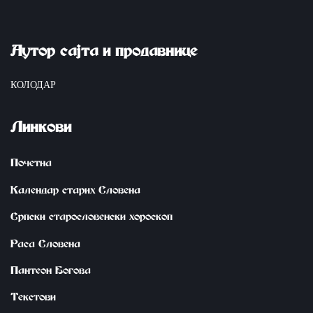
Аутор сајта и продавнице
КОЛОДАР
Линкови
Почетна
Календар старих Словена
Српски старословенски хороскоп
Раса Словена
Пантеон Богова
Tekstovi