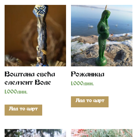
Воштана свећа
Рожаница
елемент Воде
1.000
дин.
1.000
дин.
Add to cart
Add to cart