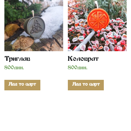
Триглав
Коловрат
800
дин.
800
дин.
Add to cart
Add to cart