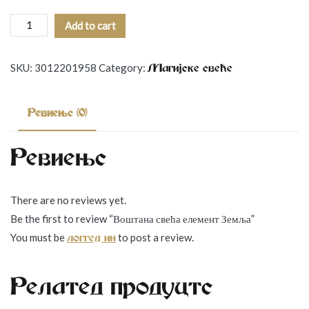
Воштана
Add to cart
свећа
елемент
SKU:
3012201958
Category:
Mагијске свеће
Земља
quantity
Reviews (0)
Reviews
There are no reviews yet.
Be the first to review “Воштана свећа елемент Земља”
You must be
to post a review.
logged in
Related products