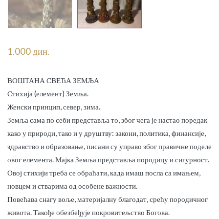
1.000
дин.
ВОШТАНА СВЕЋА ЗЕМЉА
Стихија (елемент) Земља.
Женски принцип, север, зима.
Земља сама по себи представља то, због чега је настао поредак
како у природи, тако и у друштву: закони, политика, финансије,
здравство и образовање, писани су управо због правичне поделе
овог елемента. Мајка Земља представља породицу и сигурност.
Овој стихији треба се обраћати, када имаш посла са имањем,
новцем и стварима од особене важности.
Повећава снагу воље, материјалну благодат, срећу породичног
живота. Такође обезбеђује покровитељство Богова.