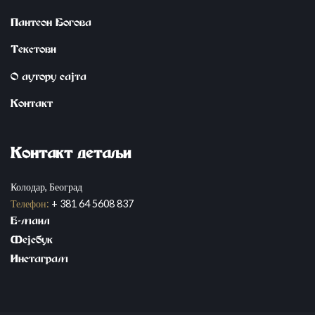
Пантеон Богова
Tekstovi
О аутору сајта
Контакт
Kontakt detaqi
Колодар, Београд
Телефон:
+ 381 64 5608 837
E-mail
Fejsbuk
Instagram