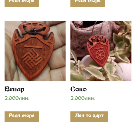
Read more
Read more
Vepar
Soko
2.000
дин.
2.000
дин.
Read more
Add to cart