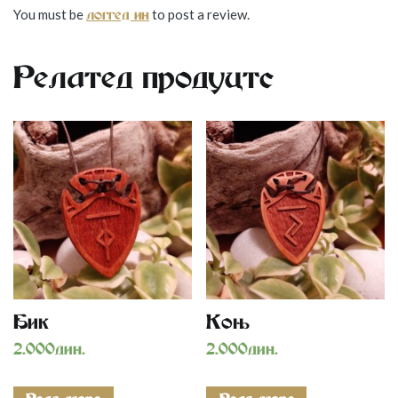
You must be
to post a review.
logged in
Related products
Bik
Коњ
2.000
дин.
2.000
дин.