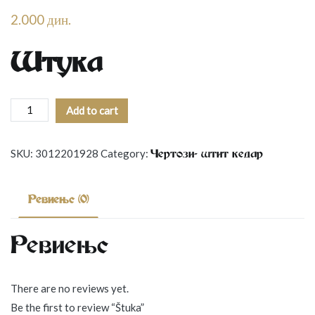
2.000
дин.
Штука
Štuka
Add to cart
quantity
SKU:
3012201928
Category:
Чертози- штит кедар
Reviews (0)
Reviews
There are no reviews yet.
Be the first to review “Štuka”