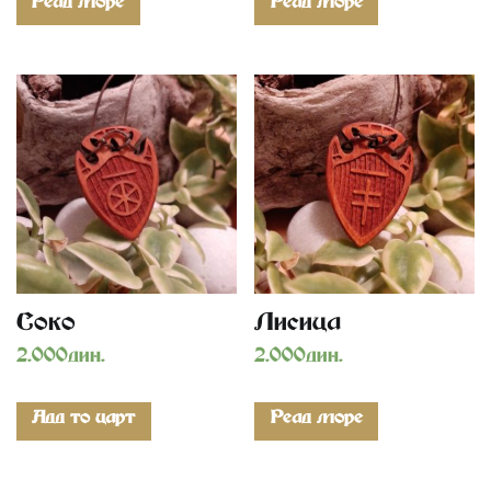
Read more
Read more
Soko
Lisica
2.000
дин.
2.000
дин.
Add to cart
Read more