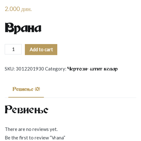
2.000
дин.
Врана
Vrana
Add to cart
quantity
SKU:
3012201930
Category:
Чертози- штит кедар
Reviews (0)
Reviews
There are no reviews yet.
Be the first to review “Vrana”