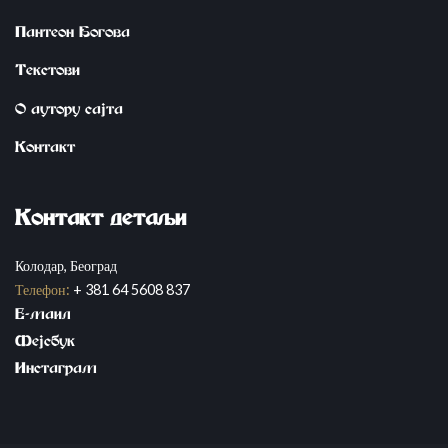
Пантеон Богова
Tekstovi
О аутору сајта
Контакт
Kontakt detaqi
Колодар, Београд
Телефон:
+ 381 64 5608 837
E-mail
Fejsbuk
Instagram