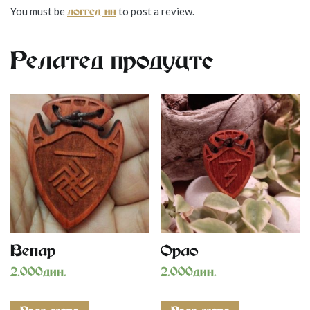
You must be
to post a review.
logged in
Related products
Vepar
Orao
2.000
дин.
2.000
дин.